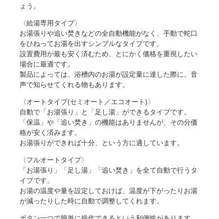
ょう。
〈給湯専用タイプ〉
お湯張りや追い焚きなどの全自動機能がなく、手動で蛇口
をひねってお湯を出すシンプルなタイプです。
設置費用が最も安く済むため、とにかく価格を重視したい
場合に最適です。
製品によっては、浴槽内のお湯が設定量に達した際に、音
声で知らせてくれる物もあります。
〈オートタイプ(セミオート／エコオート)〉
自動で「お湯張り」と「足し湯」ができるタイプです。
「保温」や「追い焚き」の機能はありませんが、その分価
格が安く済みます。
お湯張りができれば十分、という方に適しています。
〈フルオートタイプ〉
「お湯張り」「足し湯」「追い焚き」を全て自動で行うタ
イプです。
お湯の温度や量を設定しておけば、温度が下がったりお湯
が減ったりした時に自動で調整してくれます。
ボタン一つで簡単に操作できるという利便性があります