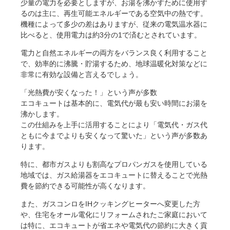
少量の電力を必要としますが、お湯を沸かすために使用す
るのは主に、再生可能エネルギーである空気中の熱です。
機種によって多少の差はありますが、従来の電気温水器に
比べると、使用電力は約3分の1で済むとされています。
電力と自然エネルギーの両方をバランス良く利用すること
で、効率的に沸騰・貯湯するため、地球温暖化対策などに
非常に有効な設備と言えるでしょう。
「光熱費が安くなった！」という声が多数
エコキュートは基本的に、電気代が最も安い時間にお湯を
沸かします。
この仕組みを上手に活用することにより「電気代・ガス代
ともに今までよりも安くなって驚いた」という声が多数あ
ります。
特に、都市ガスよりも割高なプロパンガスを使用している
地域では、ガス給湯器をエコキュートに替えることで光熱
費を節約できる可能性が高くなります。
また、ガスコンロをIHクッキングヒーターへ変更した方
や、住宅をオール電化にリフォームされたご家庭において
は特に、エコキュートが省エネや電気代の節約に大きく貢